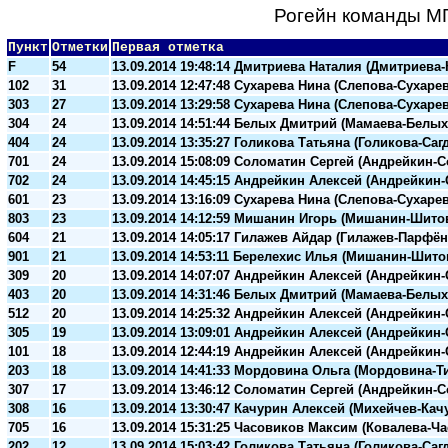
Рогейн команды МГУ
Пункт
Отметки
Первая отметка
F
54
13.09.2014 19:48:14 Дмитриева Наталия (Дмитриева
102
31
13.09.2014 12:47:48 Сухарева Нина (Слепова-Сухарев
303
27
13.09.2014 13:29:58 Сухарева Нина (Слепова-Сухарев
304
24
13.09.2014 14:51:44 Белых Дмитрий (Мамаева-Белых
404
24
13.09.2014 13:35:27 Голикова Татьяна (Голикова-Саг
701
24
13.09.2014 15:08:09 Соломатин Сергей (Андрейкин-
702
24
13.09.2014 14:45:15 Андрейкин Алексей (Андрейкин
601
23
13.09.2014 13:16:09 Сухарева Нина (Слепова-Сухарев
803
23
13.09.2014 14:12:59 Мишанин Игорь (Мишанин-Шито
604
21
13.09.2014 14:05:17 Гилажев Айдар (Гилажев-Парфён
901
21
13.09.2014 14:53:11 Берелехис Илья (Мишанин-Шито
309
20
13.09.2014 14:07:07 Андрейкин Алексей (Андрейкин
403
20
13.09.2014 14:31:46 Белых Дмитрий (Мамаева-Белых
512
20
13.09.2014 14:25:32 Андрейкин Алексей (Андрейкин
305
19
13.09.2014 13:09:01 Андрейкин Алексей (Андрейкин
101
18
13.09.2014 12:44:19 Андрейкин Алексей (Андрейкин
203
18
13.09.2014 14:41:33 Мордовина Ольга (Мордовина-Т
307
17
13.09.2014 13:46:12 Соломатин Сергей (Андрейкин-
308
16
13.09.2014 13:30:47 Качурин Алексей (Михейчев-Кач
705
16
13.09.2014 15:31:25 Часовиков Максим (Ковалева-Ч
202
12
13.09.2014 15:03:42 Голикова Татьяна (Голикова-Саг